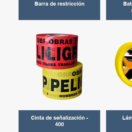
Barra de restricción
Bat
Cinta de señalización -
Lám
400