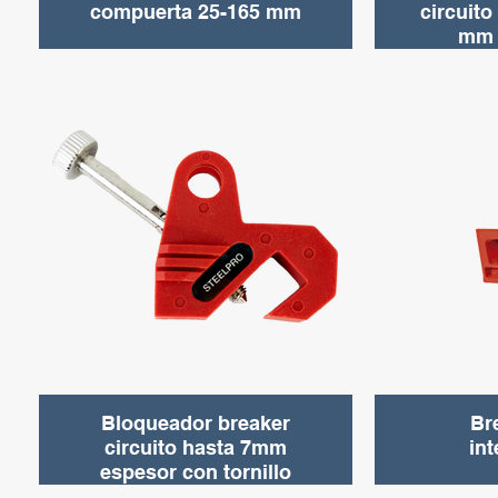
compuerta 25-165 mm
circuito
mm 
Bloqueador breaker
Br
circuito hasta 7mm
int
espesor con tornillo